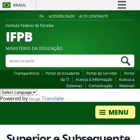
BRASIL
Simplifique!
EN
ACESSIBILIDADE
ALTO CONTRASTE
Comunica BR
Instituto Federal da Paraiba
IFPB
Participe
Acesso à informação
MINISTÉRIO DA EDUCAÇÃO
Legislação
Buscar no portal
Bus
Canais
Transparência
Portal do Estudante
Portal do Servidor
Portal
da TI
Acesso à Informação
Acesso a
Sistemas
Comunicação
Webmail
Powered by
Translate
Superior e Subsequente