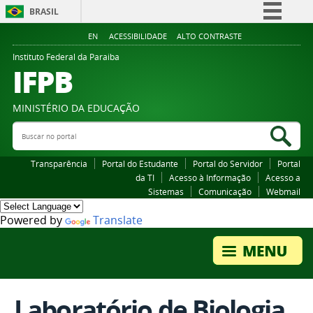
BRASIL
Simplifique!
EN
ACESSIBILIDADE
ALTO CONTRASTE
Comunica BR
Instituto Federal da Paraiba
IFPB
Participe
Acesso à informação
MINISTÉRIO DA EDUCAÇÃO
Legislação
Buscar no portal
Bus
Canais
Transparência
Portal do Estudante
Portal do Servidor
Portal
da TI
Acesso à Informação
Acesso a
Sistemas
Comunicação
Webmail
Powered by
Translate
Laboratório de Biologia