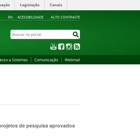
mação
Legislação
Canais
EN
ACESSIBILIDADE
ALTO CONTRASTE
Buscar no portal
Buscar no portal
YouTube
Facebook
Instagram
RSS
esso a Sistemas
Comunicação
Webmail
 projetos de pesquisa aprovados