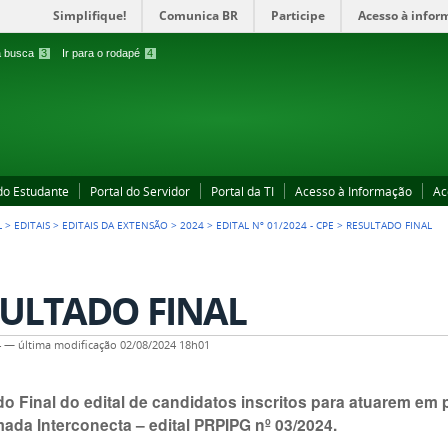
Simplifique!
Comunica BR
Participe
Acesso à infor
 a busca
3
Ir para o rodapé
4
 do Estudante
Portal do Servidor
Portal da TI
Acesso à Informação
Ac
L
>
EDITAIS
>
EDITAIS DA EXTENSÃO
>
2024
>
EDITAL Nº 01/2024 - CPE
>
RESULTADO FINAL
ULTADO FINAL
4
—
última modificação
02/08/2024 18h01
do Final do edital de candidatos inscritos para atuarem em
ada Interconecta – edital PRPIPG nº 03/2024.