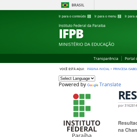
BRASIL
Ir para o conteúdo
1
Ir para o menu
2
Ir para
Instituto Federal da Paraiba
IFPB
MINISTÉRIO DA EDUCAÇÃO
Transparência
Portal
VOCÊ ESTÁ AQUI:
PÁGINA INICIAL
>
PRINCESA ISABE
Powered by
Translate
RES
por
316281
Resulta
na Cham