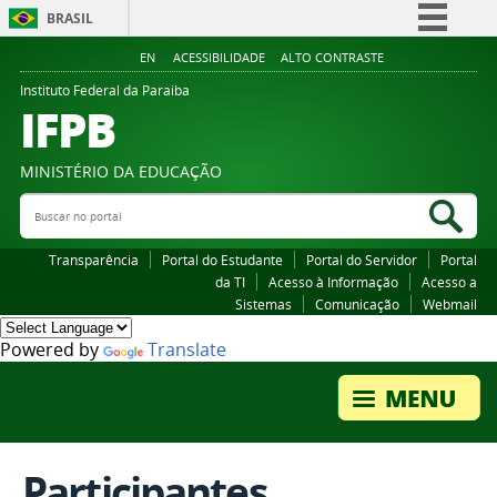
BRASIL
Simplifique!
EN
ACESSIBILIDADE
ALTO CONTRASTE
Comunica BR
Instituto Federal da Paraiba
IFPB
Participe
Acesso à informação
MINISTÉRIO DA EDUCAÇÃO
Legislação
Buscar no portal
Bus
Canais
Transparência
Portal do Estudante
Portal do Servidor
Portal
da TI
Acesso à Informação
Acesso a
Sistemas
Comunicação
Webmail
Powered by
Translate
Participantes