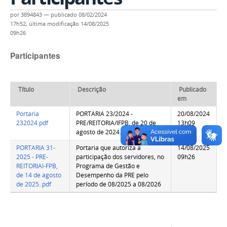
por
3894843
—
publicado
08/02/2024
17h52,
última modificação
14/08/2025
09h26
Participantes
Título
Descrição
Publicado
em
Portaria
PORTARIA 23/2024 -
20/08/2024
232024.pdf
PRE/REITORIA/IFPB, de 20 de
13h09
agosto de 2024.
PORTARIA 31-
Portaria que autoriza a
14/08/2025
2025 - PRE-
participação dos servidores, no
09h26
REITORIAI-FPB,
Programa de Gestão e
de 14 de agosto
Desempenho da PRE pelo
de 2025..pdf
período de 08/2025 a 08/2026