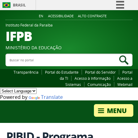
BRASIL
Simplifique!
EN
ACESSIBILIDADE
ALTO CONTRASTE
Comunica BR
Instituto Federal da Paraiba
IFPB
Participe
Acesso à informação
MINISTÉRIO DA EDUCAÇÃO
Legislação
Buscar no portal
Bus
Canais
Transparência
Portal do Estudante
Portal do Servidor
Portal
da TI
Acesso à Informação
Acesso a
Sistemas
Comunicação
Webmail
Powered by
Translate
PIBID - Programa