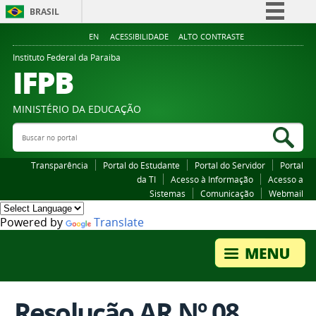
BRASIL
Simplifique!
EN
ACESSIBILIDADE
ALTO CONTRASTE
Comunica BR
Instituto Federal da Paraiba
IFPB
Participe
Acesso à informação
MINISTÉRIO DA EDUCAÇÃO
Legislação
Buscar no portal
Bus
Canais
Transparência
Portal do Estudante
Portal do Servidor
Portal
da TI
Acesso à Informação
Acesso a
Sistemas
Comunicação
Webmail
Powered by
Translate
Resolução AR Nº 08