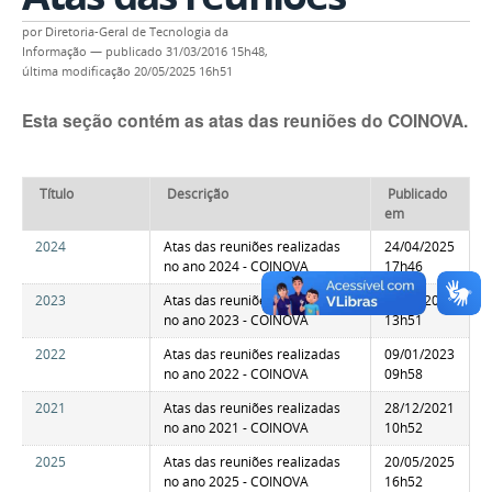
por
Diretoria-Geral de Tecnologia da
Informação
—
publicado
31/03/2016 15h48,
última modificação
20/05/2025 16h51
Esta seção contém as atas das reuniões do COINOVA.
Título
Descrição
Publicado
em
2024
Atas das reuniões realizadas
24/04/2025
no ano 2024 - COINOVA
17h46
2023
Atas das reuniões realizadas
22/07/2024
no ano 2023 - COINOVA
13h51
2022
Atas das reuniões realizadas
09/01/2023
no ano 2022 - COINOVA
09h58
2021
Atas das reuniões realizadas
28/12/2021
no ano 2021 - COINOVA
10h52
2025
Atas das reuniões realizadas
20/05/2025
no ano 2025 - COINOVA
16h52