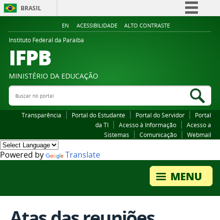
BRASIL
Simplifique!
EN
ACESSIBILIDADE
ALTO CONTRASTE
Comunica BR
Instituto Federal da Paraiba
IFPB
Participe
Acesso à informação
MINISTÉRIO DA EDUCAÇÃO
Legislação
Buscar no portal
Bus
Canais
Transparência
Portal do Estudante
Portal do Servidor
Portal
da TI
Acesso à Informação
Acesso a
Sistemas
Comunicação
Webmail
Powered by
Translate
Atas das reuniões