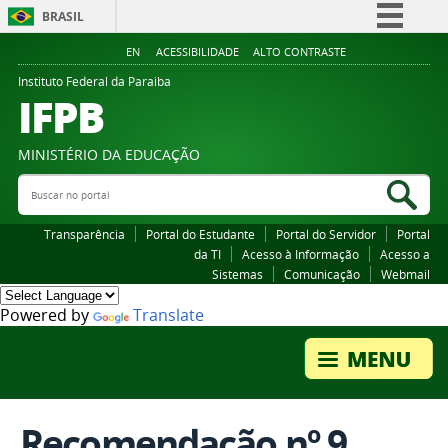
BRASIL
Simplifique!
EN
ACESSIBILIDADE
ALTO CONTRASTE
Comunica BR
Instituto Federal da Paraiba
IFPB
Participe
Acesso à informação
MINISTÉRIO DA EDUCAÇÃO
Legislação
Buscar no portal
Bus
Canais
Transparência
Portal do Estudante
Portal do Servidor
Portal
da TI
Acesso à Informação
Acesso a
Sistemas
Comunicação
Webmail
Powered by
Translate
Recomendação nº 9