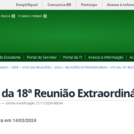
Simplifique!
Comunica BR
Participe
Acesso à infor
 a busca
3
Ir para o rodapé
4
 do Estudante
Portal do Servidor
Portal da TI
Acesso à Informação
Ac
IADOS
>
CEPE
>
ATAS DAS REUNIÕES
>
2024
>
REUNIÕES EXTRAORDINÁRIAS
>
ATA DA 18ª REU
 da 18ª Reunião Extraordiná
6
—
última modificação
21/11/2024 06h54
da em 14/03/2024