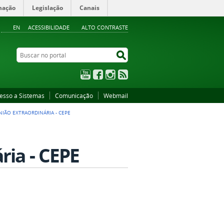
mação
Legislação
Canais
EN
ACESSIBILIDADE
ALTO CONTRASTE
Buscar no portal
Buscar no portal
YouTube
Facebook
Instagram
RSS
esso a Sistemas
Comunicação
Webmail
NIÃO EXTRAORDINÁRIA - CEPE
ria - CEPE