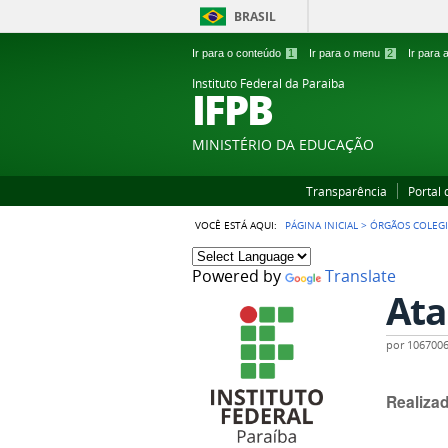
BRASIL
Ir para o conteúdo
1
Ir para o menu
2
Ir para
Instituto Federal da Paraiba
IFPB
MINISTÉRIO DA EDUCAÇÃO
Transparência
Portal
VOCÊ ESTÁ AQUI:
PÁGINA INICIAL
>
ÓRGÃOS COLEG
Powered by
Translate
Ata
por
106700
Realiza