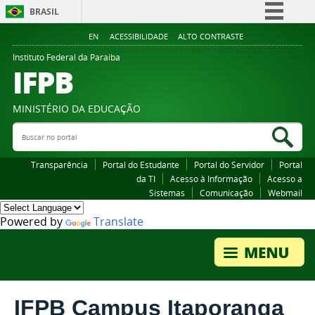
BRASIL
Simplifique!
EN
ACESSIBILIDADE
ALTO CONTRASTE
Comunica BR
Instituto Federal da Paraiba
IFPB
Participe
Acesso à informação
MINISTÉRIO DA EDUCAÇÃO
Legislação
Buscar no portal
Bus
Canais
Transparência
Portal do Estudante
Portal do Servidor
Portal
da TI
Acesso à Informação
Acesso a
Sistemas
Comunicação
Webmail
Powered by
Translate
IFPB Campus Itaporanga