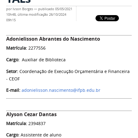
por
Ivson Borges
—
publicado
05/05/2021
10h48,
última modificação
26/10/2024
09h15
Adonielisson Abrantes do Nascimento
Matrí
cula:
2277556
Cargo:
Auxiliar de Biblioteca
Setor:
Coordenação de Execução Orçamentária e Financeira
- CEOF
E-mail:
adonielisson.nascimento@ifpb.edu.br
Alyson Cezar Dantas
Matrícula:
2394837
Cargo:
Assistente de aluno