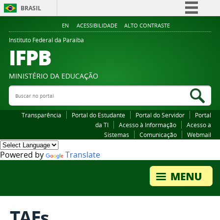
BRASIL
Simplifique!
EN
ACESSIBILIDADE
ALTO CONTRASTE
Comunica BR
Instituto Federal da Paraiba
IFPB
Participe
Acesso à informação
MINISTÉRIO DA EDUCAÇÃO
Legislação
Buscar no portal
Bus
Canais
Transparência
Portal do Estudante
Portal do Servidor
Portal
da TI
Acesso à Informação
Acesso a
Sistemas
Comunicação
Webmail
Powered by
Translate
TAEs