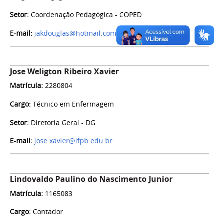
Setor:
Coordenação Pedagógica - COPED
E-mail:
jakdouglas@hotmail.com
Jose Weligton Ribeiro Xavier
Matrícula:
2280804
Cargo:
Técnico em Enfermagem
Setor:
Diretoria Geral - DG
E-mail:
jose.xavier@ifpb.edu.br
Lindovaldo Paulino do Nascimento Junior
Matrícula:
1165083
Cargo:
Contador