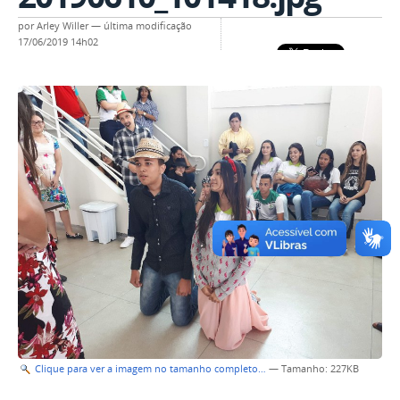
por
Arley Willer
—
última modificação
17/06/2019 14h02
Clique para ver a imagem no tamanho completo…
—
Tamanho
: 227KB