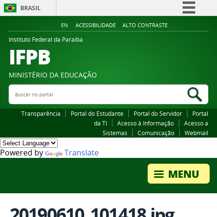
BRASIL
Simplifique!
EN
ACESSIBILIDADE
ALTO CONTRASTE
Comunica BR
Instituto Federal da Paraiba
IFPB
Participe
Acesso à informação
MINISTÉRIO DA EDUCAÇÃO
Legislação
Buscar no portal
Bus
Canais
Transparência
Portal do Estudante
Portal do Servidor
Portal
da TI
Acesso à Informação
Acesso a
Sistemas
Comunicação
Webmail
Powered by
Translate
20190610_101418.jpg