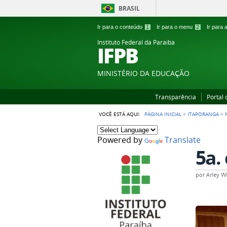
BRASIL
Ir para o conteúdo
1
Ir para o menu
2
Ir para
Instituto Federal da Paraiba
IFPB
MINISTÉRIO DA EDUCAÇÃO
Transparência
Portal
VOCÊ ESTÁ AQUI:
PÁGINA INICIAL
>
ITAPORANGA
>
Powered by
Translate
5a.
por
Arley Wi