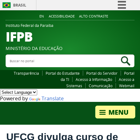
BRASIL
Simplifique!
EN
ACESSIBILIDADE
ALTO CONTRASTE
Comunica BR
Instituto Federal da Paraiba
IFPB
Participe
Acesso à informação
MINISTÉRIO DA EDUCAÇÃO
Legislação
Buscar no portal
Bus
Canais
Transparência
Portal do Estudante
Portal do Servidor
Portal
da TI
Acesso à Informação
Acesso a
Sistemas
Comunicação
Webmail
Powered by
Translate
UFCG divulga curso de