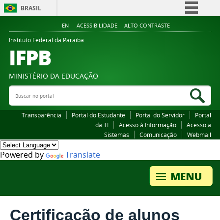
BRASIL
Simplifique!
EN
ACESSIBILIDADE
ALTO CONTRASTE
Comunica BR
Instituto Federal da Paraiba
IFPB
Participe
Acesso à informação
MINISTÉRIO DA EDUCAÇÃO
Legislação
Buscar no portal
Bus
Canais
Transparência
Portal do Estudante
Portal do Servidor
Portal
da TI
Acesso à Informação
Acesso a
Sistemas
Comunicação
Webmail
Powered by
Translate
Certificação de alunos