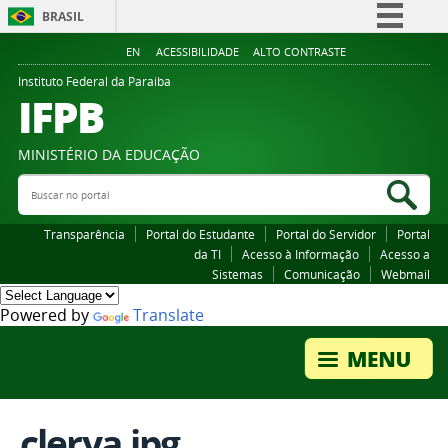
BRASIL
Simplifique!
EN
ACESSIBILIDADE
ALTO CONTRASTE
Comunica BR
Instituto Federal da Paraiba
IFPB
Participe
Acesso à informação
MINISTÉRIO DA EDUCAÇÃO
Legislação
Buscar no portal
Bus
Canais
Transparência
Portal do Estudante
Portal do Servidor
Portal
da TI
Acesso à Informação
Acesso a
Sistemas
Comunicação
Webmail
Powered by
Translate
clerya.jpg