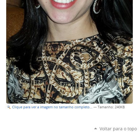
Clique para ver a imagem no tamanho completo…
—
Tamanho
: 240KB
Voltar para o topo