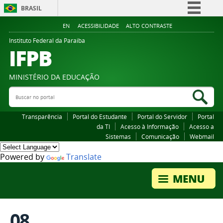
BRASIL
Simplifique!
EN
ACESSIBILIDADE
ALTO CONTRASTE
Comunica BR
Instituto Federal da Paraiba
IFPB
Participe
Acesso à informação
MINISTÉRIO DA EDUCAÇÃO
Legislação
Buscar no portal
Bus
Canais
Transparência
Portal do Estudante
Portal do Servidor
Portal
da TI
Acesso à Informação
Acesso a
Sistemas
Comunicação
Webmail
Powered by
Translate
08