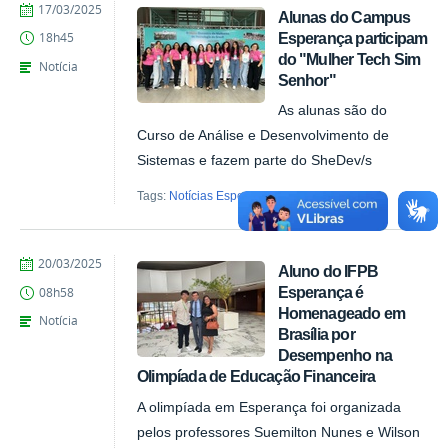
by
Published
17/03/2025
Alunas do Campus
1826066
Esperança participam
18h45
do "Mulher Tech Sim
Notícia
Senhor"
As alunas são do
Curso de Análise e Desenvolvimento de
Sistemas e fazem parte do SheDev/s
Tags:
Notícias Esperança
by
Published
20/03/2025
Aluno do IFPB
1446519
Esperança é
08h58
Homenageado em
Notícia
Brasília por
Desempenho na
Olimpíada de Educação Financeira
A olimpíada em Esperança foi organizada
pelos professores Suemilton Nunes e Wilson