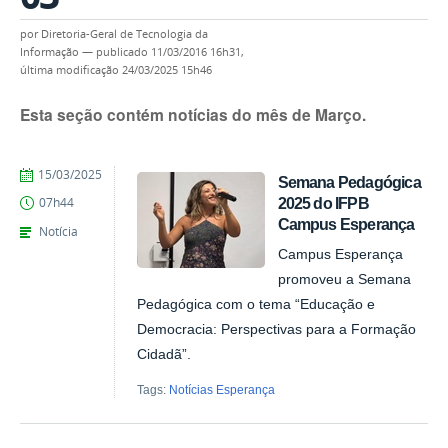
por
Diretoria-Geral de Tecnologia da
Informação
—
publicado
11/03/2016 16h31,
última modificação
24/03/2025 15h46
Esta seção contém notícias do mês de Março.
by
Published
15/03/2025
Semana Pedagógica
1446519
2025 do IFPB
07h44
Campus Esperança
Notícia
Campus Esperança
promoveu a Semana
Pedagógica com o tema “Educação e
Democracia: Perspectivas para a Formação
Cidadã”.
Tags:
Notícias Esperança