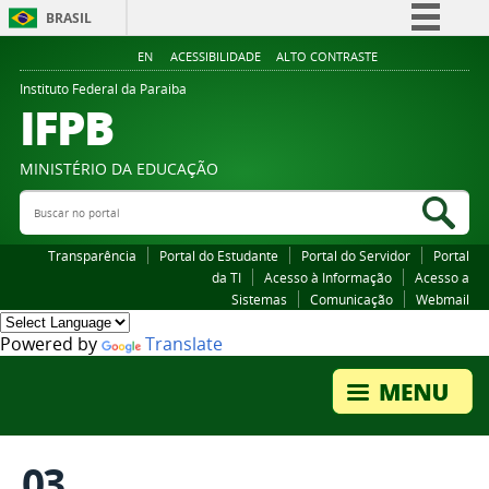
BRASIL
Simplifique!
EN
ACESSIBILIDADE
ALTO CONTRASTE
Comunica BR
Instituto Federal da Paraiba
IFPB
Participe
Acesso à informação
MINISTÉRIO DA EDUCAÇÃO
Legislação
Buscar no portal
Bus
Canais
Transparência
Portal do Estudante
Portal do Servidor
Portal
da TI
Acesso à Informação
Acesso a
Sistemas
Comunicação
Webmail
Powered by
Translate
03