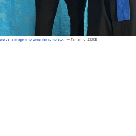
para ver a imagem no tamanho completo…
—
Tamanho
: 233KB