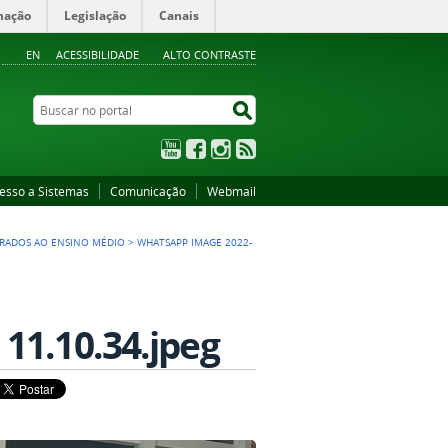
mação
Legislação
Canais
EN
ACESSIBILIDADE
ALTO CONTRASTE
Buscar no portal
Buscar no portal
YouTube
Facebook
Instagram
RSS
esso a Sistemas
Comunicação
Webmail
GRADOS AO ENSINO MÉDIO
>
WHATSAPP IMAGE 2022-
11.10.34.jpeg