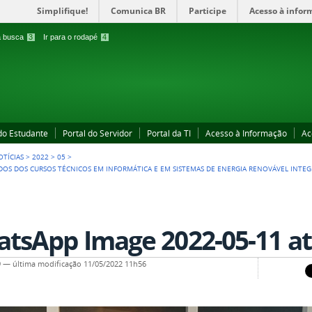
Simplifique!
Comunica BR
Participe
Acesso à infor
 a busca
3
Ir para o rodapé
4
 do Estudante
Portal do Servidor
Portal da TI
Acesso à Informação
Ac
OTÍCIAS
>
2022
>
05
>
NDOS DOS CURSOS TÉCNICOS EM INFORMÁTICA E EM SISTEMAS DE ENERGIA RENOVÁVEL INTE
tsApp Image 2022-05-11 at 
9
—
última modificação
11/05/2022 11h56