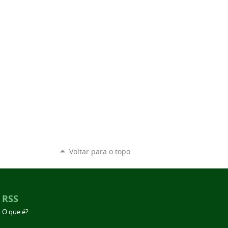
Voltar para o topo
RSS
O que é?