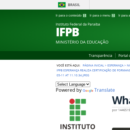
BRASIL
Ir para o conteúdo
1
Ir para o menu
2
Ir para
Instituto Federal da Paraiba
IFPB
MINISTÉRIO DA EDUCAÇÃO
Transparência
Portal
VOCÊ ESTÁ AQUI:
PÁGINA INICIAL
>
ESPERANÇA
>
N
IFPB ESPERANÇA REALIZA CERTIFICAÇÃO DE FORMA
05-11 AT 11.10.34.JPEG
Powered by
Translate
Wha
por
144651