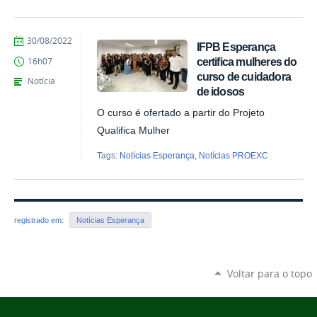
by
Published
30/08/2022
IFPB Esperança
1826066
certifica mulheres do
16h07
curso de cuidadora
Notícia
de idosos
O curso é ofertado a partir do Projeto
Qualifica Mulher
Tags:
Notícias Esperança
,
Notícias PROEXC
registrado em:
Notícias Esperança
Voltar para o topo