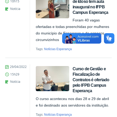
de Idoso tem aula
10h15
inaugural no IFPB
Notícia
Campus Esperança
Foram 40 vagas
ofertadas e todas preenchidas por mulheres
do município de Esperança e de espaços
circunvizinhos
Tags:
Notícias Esperança
by
Published
29/04/2022
Curso de Gestão e
1446519
Fiscalização de
15h29
Contratos é ofertado
Notícia
pelo IFPB Campus
Esperança
O curso aconteceu nos dias 28 e 29 de abril
e foi destinado aos servidores da instituição.
Tags:
Notícias Esperança