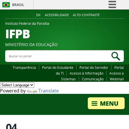
BRASIL
Simplifique!
EN
ACESSIBILIDADE
ALTO CONTRASTE
Comunica BR
Instituto Federal da Paraiba
IFPB
Participe
Acesso à informação
MINISTÉRIO DA EDUCAÇÃO
Legislação
Buscar no portal
Bus
Canais
Transparência
Portal do Estudante
Portal do Servidor
Portal
da TI
Acesso à Informação
Acesso a
Sistemas
Comunicação
Webmail
Powered by
Translate
04