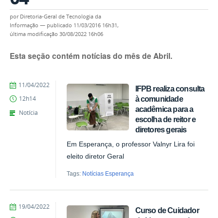
por
Diretoria-Geral de Tecnologia da
Informação
—
publicado
11/03/2016 16h31,
última modificação
30/08/2022 16h06
Esta seção contém notícias do mês de Abril.
by
Published
11/04/2022
IFPB realiza consulta
1446519
à comunidade
12h14
acadêmica para a
Notícia
escolha de reitor e
diretores gerais
Em Esperança, o professor Valnyr Lira foi
eleito diretor Geral
Tags:
Notícias Esperança
by
Published
19/04/2022
Curso de Cuidador
1446519