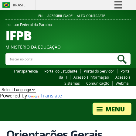
BRASIL
Simplifique!
EN
ACESSIBILIDADE
ALTO CONTRASTE
Comunica BR
Instituto Federal da Paraiba
IFPB
Participe
Acesso à informação
MINISTÉRIO DA EDUCAÇÃO
Legislação
Buscar no portal
Bus
Canais
Transparência
Portal do Estudante
Portal do Servidor
Portal
da TI
Acesso à Informação
Acesso a
Sistemas
Comunicação
Webmail
Powered by
Translate
Orientações Gerais