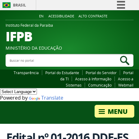
BRASIL
Simplifique!
EN
ACESSIBILIDADE
ALTO CONTRASTE
Comunica BR
Instituto Federal da Paraiba
IFPB
Participe
Acesso à informação
MINISTÉRIO DA EDUCAÇÃO
Legislação
Buscar no portal
Bus
Canais
Transparência
Portal do Estudante
Portal do Servidor
Portal
da TI
Acesso à Informação
Acesso a
Sistemas
Comunicação
Webmail
Powered by
Translate
Edital nº 01-2016 DDE-ES