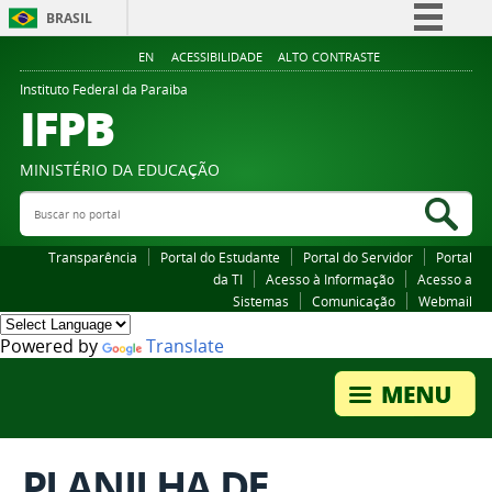
BRASIL
Simplifique!
EN
ACESSIBILIDADE
ALTO CONTRASTE
Comunica BR
Instituto Federal da Paraiba
IFPB
Participe
Acesso à informação
MINISTÉRIO DA EDUCAÇÃO
Legislação
Buscar no portal
Bus
Canais
Transparência
Portal do Estudante
Portal do Servidor
Portal
da TI
Acesso à Informação
Acesso a
Sistemas
Comunicação
Webmail
Powered by
Translate
PLANILHA DE