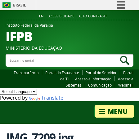
BRASIL
Simplifique!
EN
ACESSIBILIDADE
ALTO CONTRASTE
Comunica BR
Instituto Federal da Paraiba
IFPB
Participe
Acesso à informação
MINISTÉRIO DA EDUCAÇÃO
Legislação
Buscar no portal
Bus
Canais
Transparência
Portal do Estudante
Portal do Servidor
Portal
da TI
Acesso à Informação
Acesso a
Sistemas
Comunicação
Webmail
Powered by
Translate
IMG_7209.jpg