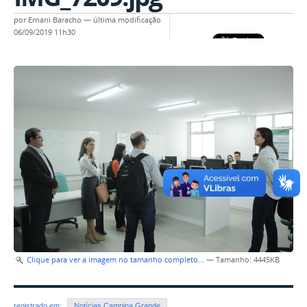
por
Ernani Baracho
—
última modificação
06/09/2019 11h30
Clique para ver a imagem no tamanho completo…
—
Tamanho
: 4445KB
registrado em:
Notícias Campina Grande