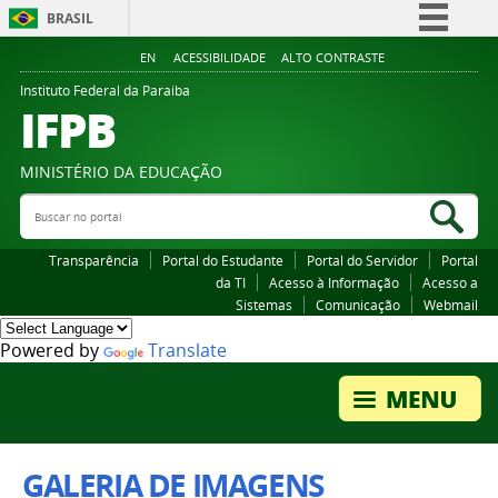
BRASIL
Simplifique!
EN
ACESSIBILIDADE
ALTO CONTRASTE
Comunica BR
Instituto Federal da Paraiba
IFPB
Participe
Acesso à informação
MINISTÉRIO DA EDUCAÇÃO
Legislação
Buscar no portal
Bus
Canais
Transparência
Portal do Estudante
Portal do Servidor
Portal
da TI
Acesso à Informação
Acesso a
Sistemas
Comunicação
Webmail
Powered by
Translate
GALERIA DE IMAGENS