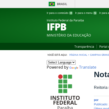
BRASIL
Ir para o conteúdo
1
Ir para o menu
2
Ir para
Instituto Federal da Paraiba
IFPB
MINISTÉRIO DA EDUCAÇÃO
Transparência
Portal
VOCÊ ESTÁ AQUI:
PÁGINA INICIAL
>
CAMPINA GRAN
Powered by
Translate
Nota
Reitoria
por
publicado
:
última mo