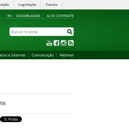
mação
Legislação
Canais
EN
ACESSIBILIDADE
ALTO CONTRASTE
Buscar no portal
Buscar no portal
YouTube
Facebook
Instagram
RSS
esso a Sistemas
Comunicação
Webmail
/06