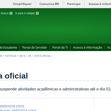
Simplifique!
Comunica BR
Participe
Acesso à infor
 a busca
3
Ir para o rodapé
4
 do Estudante
Portal do Servidor
Portal da TI
Acesso à Informação
Ac
DE
>
NOTÍCIAS
>
2018
>
05
>
NOTA OFICIAL
 oficial
 suspende atividades acadêmicas e administrativas até o dia 01
28/05/2018 21h31
dificação
:
28/05/2018 21h31