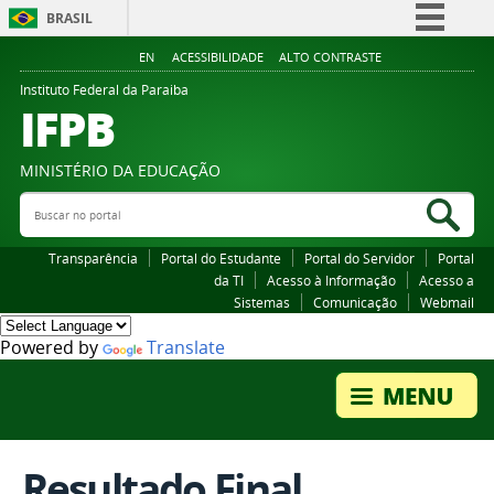
BRASIL
Simplifique!
EN
ACESSIBILIDADE
ALTO CONTRASTE
Comunica BR
Instituto Federal da Paraiba
IFPB
Participe
Acesso à informação
MINISTÉRIO DA EDUCAÇÃO
Legislação
Buscar no portal
Bus
Canais
Transparência
Portal do Estudante
Portal do Servidor
Portal
da TI
Acesso à Informação
Acesso a
Sistemas
Comunicação
Webmail
Powered by
Translate
Resultado Final