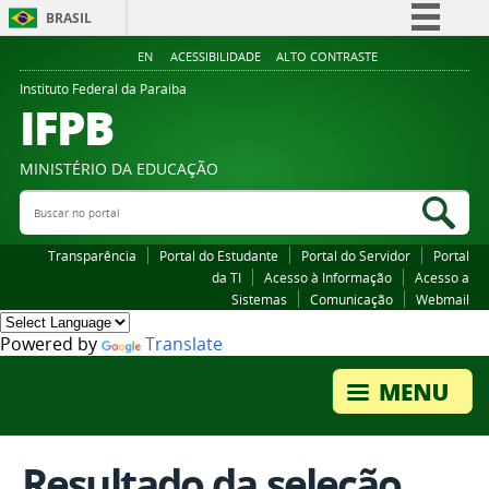
BRASIL
Simplifique!
EN
ACESSIBILIDADE
ALTO CONTRASTE
Comunica BR
Instituto Federal da Paraiba
IFPB
Participe
Acesso à informação
MINISTÉRIO DA EDUCAÇÃO
Legislação
Buscar no portal
Bus
Canais
Transparência
Portal do Estudante
Portal do Servidor
Portal
da TI
Acesso à Informação
Acesso a
Sistemas
Comunicação
Webmail
Powered by
Translate
Resultado da seleção