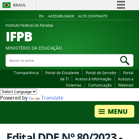
BRASIL
Simplifique!
EN
ACESSIBILIDADE
ALTO CONTRASTE
Comunica BR
Instituto Federal da Paraiba
IFPB
Participe
Acesso à informação
MINISTÉRIO DA EDUCAÇÃO
Legislação
Buscar no portal
Bus
Canais
Transparência
Portal do Estudante
Portal do Servidor
Portal
da TI
Acesso à Informação
Acesso a
Sistemas
Comunicação
Webmail
Powered by
Translate
Edital DDE Nº 80/2023 -