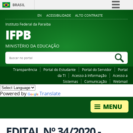
BRASIL
Simplifique!
EN
ACESSIBILIDADE
ALTO CONTRASTE
Comunica BR
Instituto Federal da Paraiba
IFPB
Participe
Acesso à informação
MINISTÉRIO DA EDUCAÇÃO
Legislação
Buscar no portal
Bus
Canais
Transparência
Portal do Estudante
Portal do Servidor
Portal
da TI
Acesso à Informação
Acesso a
Sistemas
Comunicação
Webmail
Powered by
Translate
EDITAL Nº 34/2020 -