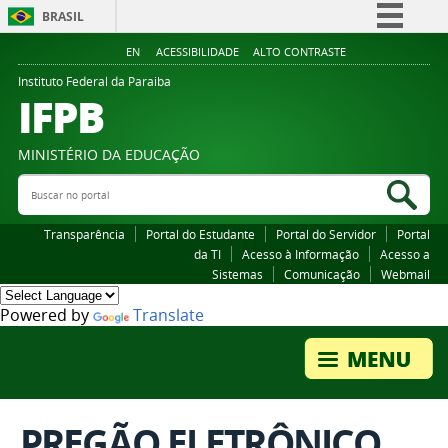
BRASIL
Simplifique!
EN
ACESSIBILIDADE
ALTO CONTRASTE
Comunica BR
Instituto Federal da Paraiba
IFPB
Participe
Acesso à informação
MINISTÉRIO DA EDUCAÇÃO
Legislação
Buscar no portal
Bus
Canais
Transparência
Portal do Estudante
Portal do Servidor
Portal
da TI
Acesso à Informação
Acesso a
Sistemas
Comunicação
Webmail
Powered by
Translate
PREGÃO ELETRÔNICO