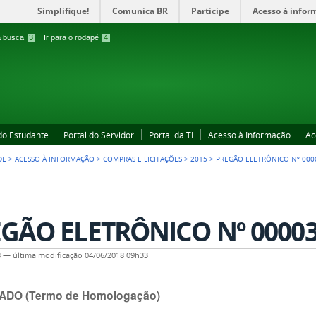
Simplifique!
Comunica BR
Participe
Acesso à infor
 a busca
3
Ir para o rodapé
4
 do Estudante
Portal do Servidor
Portal da TI
Acesso à Informação
Ac
DE
>
ACESSO À INFORMAÇÃO
>
COMPRAS E LICITAÇÕES
>
2015
>
PREGÃO ELETRÔNICO Nº 0000
GÃO ELETRÔNICO Nº 00003
8
—
última modificação
04/06/2018 09h33
ADO (Termo de Homologação)