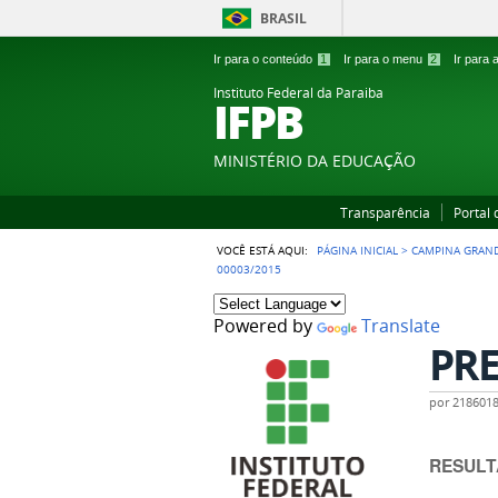
BRASIL
Ir para o conteúdo
1
Ir para o menu
2
Ir para
Instituto Federal da Paraiba
IFPB
MINISTÉRIO DA EDUCAÇÃO
Transparência
Portal
VOCÊ ESTÁ AQUI:
PÁGINA INICIAL
>
CAMPINA GRAN
00003/2015
Powered by
Translate
PRE
por
218601
RESULT