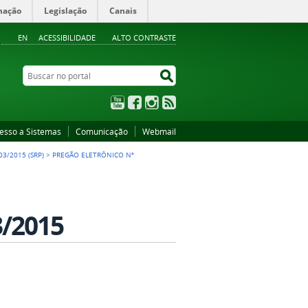
mação
Legislação
Canais
EN
ACESSIBILIDADE
ALTO CONTRASTE
Buscar no portal
Buscar no portal
YouTube
Facebook
Instagram
RSS
esso a Sistemas
Comunicação
Webmail
3/2015 (SRP)
>
PREGÃO ELETRÔNICO Nº
/2015