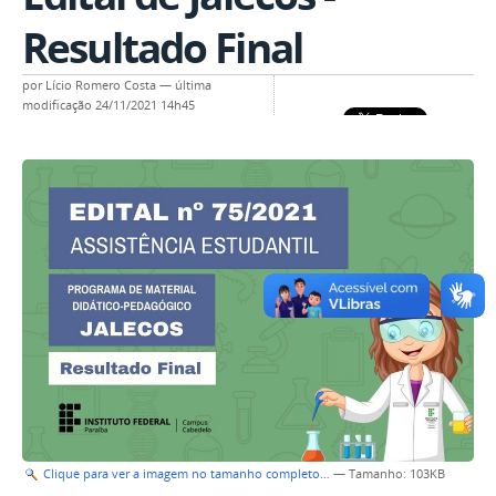
Resultado Final
por
Lício Romero Costa
—
última
modificação
24/11/2021 14h45
Clique para ver a imagem no tamanho completo…
—
Tamanho
: 103KB