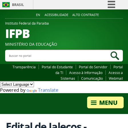
BRASIL
Simplifique!
EN
ACESSIBILIDADE
ALTO CONTRASTE
Comunica BR
Instituto Federal da Paraiba
IFPB
Participe
Acesso à informação
MINISTÉRIO DA EDUCAÇÃO
Legislação
Buscar no portal
Bus
Canais
Transparência
Portal do Estudante
Portal do Servidor
Portal
da TI
Acesso à Informação
Acesso a
Sistemas
Comunicação
Webmail
Powered by
Translate
Edital de Jalecos -