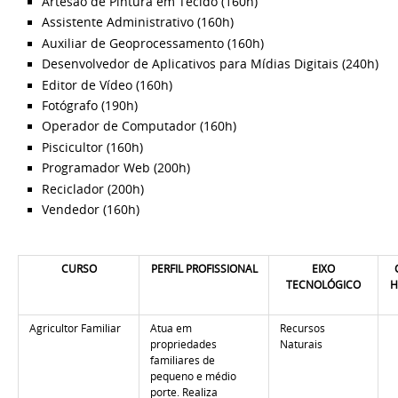
Artesão de Pintura em Tecido (160h)
Assistente Administrativo (160h)
Auxiliar de Geoprocessamento (160h)
Desenvolvedor de Aplicativos para Mídias Digitais (240h)
Editor de Vídeo (160h)
Fotógrafo (190h)
Operador de Computador (160h)
Piscicultor (160h)
Programador Web (200h)
Reciclador (200h)
Vendedor (160h)
CURSO
PERFIL PROFISSIONAL
EIXO
TECNOLÓGICO
H
Agricultor Familiar
Atua em
Recursos
propriedades
Naturais
familiares de
pequeno e médio
porte. Realiza