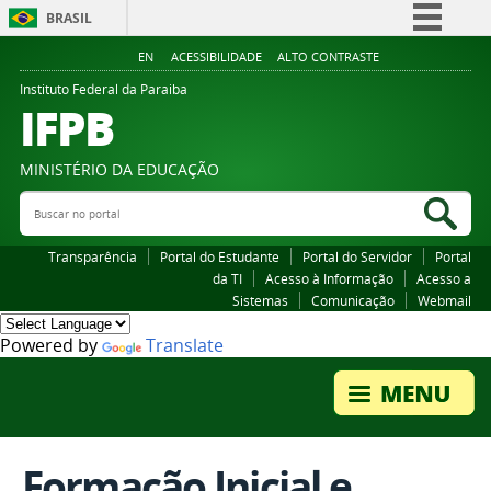
BRASIL
Simplifique!
EN
ACESSIBILIDADE
ALTO CONTRASTE
Comunica BR
Instituto Federal da Paraiba
IFPB
Participe
Acesso à informação
MINISTÉRIO DA EDUCAÇÃO
Legislação
Buscar no portal
Bus
Canais
Transparência
Portal do Estudante
Portal do Servidor
Portal
da TI
Acesso à Informação
Acesso a
Sistemas
Comunicação
Webmail
Powered by
Translate
Formação Inicial e