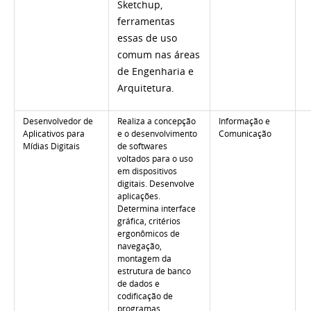
Sketchup,
ferramentas
essas de uso
comum nas áreas
de Engenharia e
Arquitetura.
Desenvolvedor de
Realiza a concepção
Informação e
Aplicativos para
e o desenvolvimento
Comunicação
Mídias Digitais
de softwares
voltados para o uso
em dispositivos
digitais. Desenvolve
aplicações.
Determina interface
gráfica, critérios
ergonômicos de
navegação,
montagem da
estrutura de banco
de dados e
codificação de
programas.