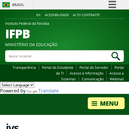
BRASIL
Simplifique!
EN
ACESSIBILIDADE
ALTO CONTRASTE
Comunica BR
Instituto Federal da Paraiba
IFPB
Participe
Acesso à informação
MINISTÉRIO DA EDUCAÇÃO
Legislação
Buscar no portal
Bus
Canais
Transparência
Portal do Estudante
Portal do Servidor
Portal
da TI
Acesso à Informação
Acesso a
Sistemas
Comunicação
Webmail
Powered by
Translate
ivs