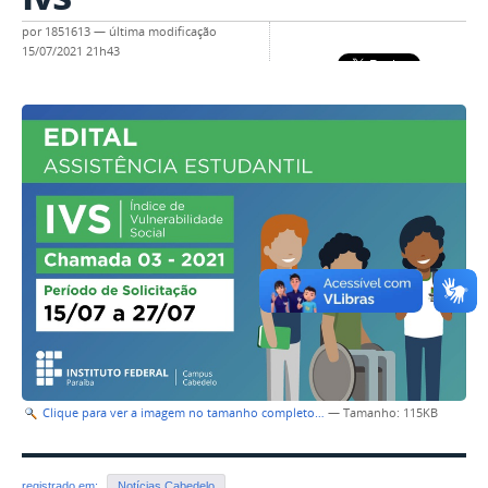
por
1851613
—
última modificação
15/07/2021 21h43
Clique para ver a imagem no tamanho completo…
—
Tamanho
: 115KB
registrado em:
Notícias Cabedelo