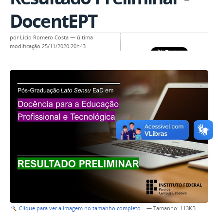
DocentEPT
por
Lício Romero Costa
—
última
modificação
25/11/2020 20h43
Clique para ver a imagem no tamanho completo…
—
Tamanho
: 113KB