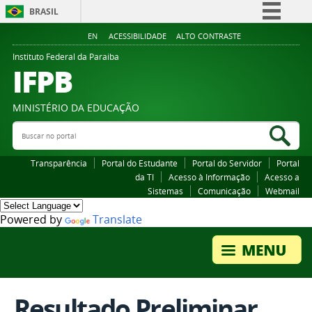
BRASIL
Simplifique!
EN
ACESSIBILIDADE
ALTO CONTRASTE
Comunica BR
Instituto Federal da Paraiba
IFPB
Participe
Acesso à informação
MINISTÉRIO DA EDUCAÇÃO
Legislação
Buscar no portal
Bus
Canais
Transparência
Portal do Estudante
Portal do Servidor
Portal
da TI
Acesso à Informação
Acesso a
Sistemas
Comunicação
Webmail
Powered by
Translate
Resultado Preliminar