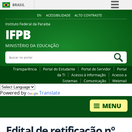
BRASIL
Simplifique!
EN
ACESSIBILIDADE
ALTO CONTRASTE
Comunica BR
Instituto Federal da Paraiba
IFPB
Participe
Acesso à informação
MINISTÉRIO DA EDUCAÇÃO
Legislação
Buscar no portal
Bus
Canais
Transparência
Portal do Estudante
Portal do Servidor
Portal
da TI
Acesso à Informação
Acesso a
Sistemas
Comunicação
Webmail
Powered by
Translate
Edital de retificação n°