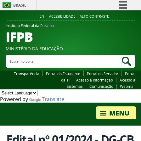
BRASIL
Simplifique!
EN
ACESSIBILIDADE
ALTO CONTRASTE
Comunica BR
Instituto Federal da Paraiba
IFPB
Participe
Acesso à informação
MINISTÉRIO DA EDUCAÇÃO
Legislação
Buscar no portal
Bus
Canais
Transparência
Portal do Estudante
Portal do Servidor
Portal
da TI
Acesso à Informação
Acesso a
Sistemas
Comunicação
Webmail
Powered by
Translate
Edital n° 01/2024 - DG-CB