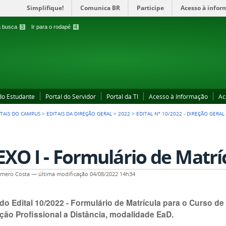
Simplifique!
Comunica BR
Participe
Acesso à infor
 a busca
3
Ir para o rodapé
4
 do Estudante
Portal do Servidor
Portal da TI
Acesso à Informação
Ac
ITAIS DO CAMPUS
>
EDITAIS DA DIREÇÃO GERAL
>
2022
>
EDITAL Nº 10/2022 - DIREÇÃO GERAL
XO I - Formulário de Matrí
omero Costa
—
última modificação
04/08/2022 14h34
 do Edital 10/2022 - Formulário de Matrícula para o Curso d
ção Profissional a Distância, modalidade EaD.