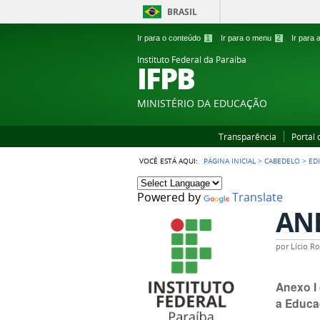
BRASIL
Ir para o conteúdo
1
Ir para o menu
2
Ir para
Instituto Federal da Paraiba
IFPB
MINISTÉRIO DA EDUCAÇÃO
Transparência
Portal
VOCÊ ESTÁ AQUI:
PÁGINA INICIAL
>
CABEDELO
>
ED
Powered by
Translate
ANE
por
Lício R
Anexo I
a Educa