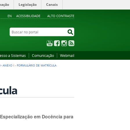
mação
Legislação
Canais
EN
ACESSIBILIDADE
ALTO CONTRASTE
Buscar no portal
Buscar no portal
YouTube
Facebook
Instagram
RSS
esso a Sistemas
Comunicação
Webmail
>
ANEXO I - FORMULÁRIO DE MATRÍCULA
cula
e Especialização em Docência para