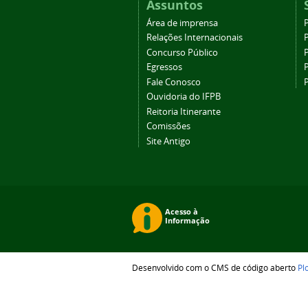
Assuntos
Área de imprensa
Relações Internacionais
P
Concurso Público
P
Egressos
P
Fale Conosco
Ouvidoria do IFPB
Reitoria Itinerante
Comissões
Site Antigo
Desenvolvido com o CMS de código aberto
Pl