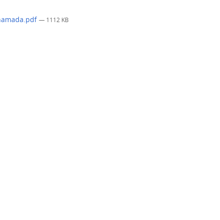
 Chamada.pdf
— 1112 KB