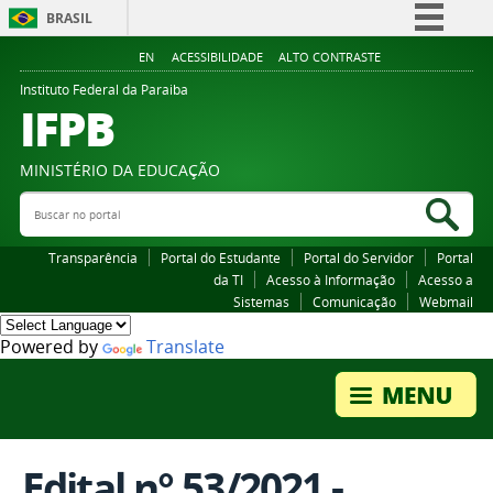
BRASIL
Simplifique!
EN
ACESSIBILIDADE
ALTO CONTRASTE
Comunica BR
Instituto Federal da Paraiba
IFPB
Participe
Acesso à informação
MINISTÉRIO DA EDUCAÇÃO
Legislação
Buscar no portal
Bus
Canais
Transparência
Portal do Estudante
Portal do Servidor
Portal
da TI
Acesso à Informação
Acesso a
Sistemas
Comunicação
Webmail
Powered by
Translate
Edital n° 53/2021 -