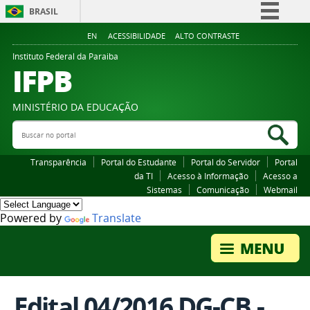
BRASIL
Simplifique!
EN
ACESSIBILIDADE
ALTO CONTRASTE
Comunica BR
Instituto Federal da Paraiba
IFPB
Participe
Acesso à informação
MINISTÉRIO DA EDUCAÇÃO
Legislação
Buscar no portal
Bus
Canais
Transparência
Portal do Estudante
Portal do Servidor
Portal
da TI
Acesso à Informação
Acesso a
Sistemas
Comunicação
Webmail
Powered by
Translate
Edital 04/2016 DG-CB -