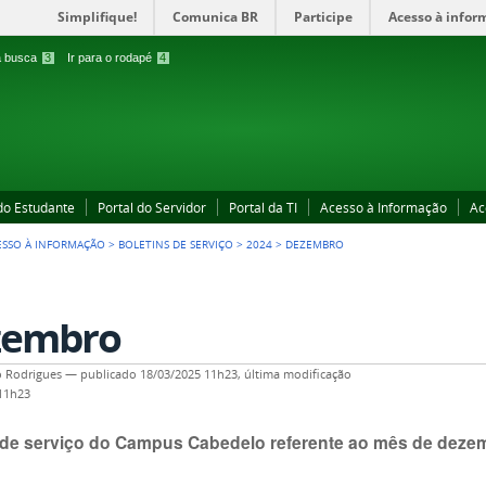
Simplifique!
Comunica BR
Participe
Acesso à infor
 a busca
3
Ir para o rodapé
4
 do Estudante
Portal do Servidor
Portal da TI
Acesso à Informação
Ac
ESSO À INFORMAÇÃO
>
BOLETINS DE SERVIÇO
>
2024
>
DEZEMBRO
zembro
 Rodrigues
—
publicado
18/03/2025 11h23,
última modificação
 11h23
 de serviço do Campus Cabedelo referente ao mês de deze