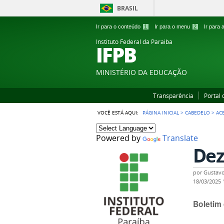
BRASIL
Ir para o conteúdo
1
Ir para o menu
2
Ir para
Instituto Federal da Paraiba
IFPB
MINISTÉRIO DA EDUCAÇÃO
Transparência
Portal
VOCÊ ESTÁ AQUI:
PÁGINA INICIAL
>
CABEDELO
>
AC
Powered by
Translate
De
por
Gustavo
18/03/2025
Boletim