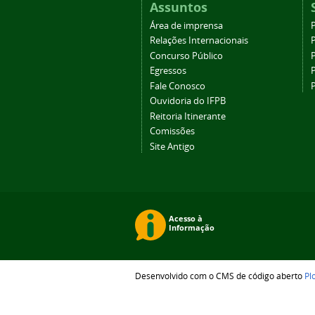
Assuntos
Área de imprensa
Relações Internacionais
P
Concurso Público
P
Egressos
P
Fale Conosco
Ouvidoria do IFPB
Reitoria Itinerante
Comissões
Site Antigo
Desenvolvido com o CMS de código aberto
Pl