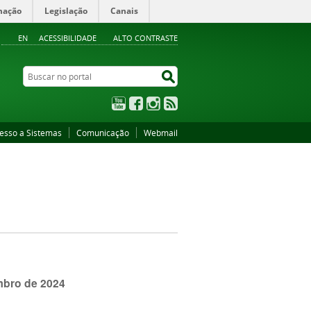
mação
Legislação
Canais
EN
ACESSIBILIDADE
ALTO CONTRASTE
Buscar no portal
Buscar no portal
YouTube
Facebook
Instagram
RSS
esso a Sistemas
Comunicação
Webmail
mbro de 2024