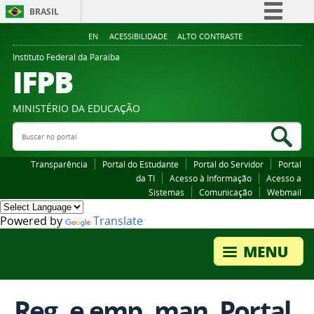
BRASIL
Simplifique!
EN
ACESSIBILIDADE
ALTO CONTRASTE
Comunica BR
Instituto Federal da Paraiba
IFPB
Participe
Acesso à informação
MINISTÉRIO DA EDUCAÇÃO
Legislação
Buscar no portal
Bus
Canais
Transparência
Portal do Estudante
Portal do Servidor
Portal
da TI
Acesso à Informação
Acesso a
Sistemas
Comunicação
Webmail
Powered by
Translate
Reg. e emp. man. Portal