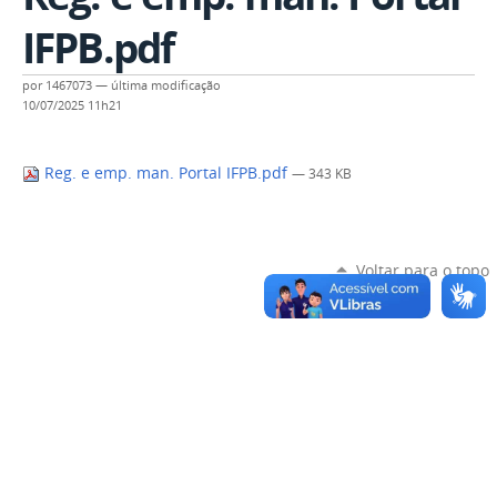
IFPB.pdf
por
1467073
—
última modificação
10/07/2025 11h21
Reg. e emp. man. Portal IFPB.pdf
— 343 KB
Voltar para o topo