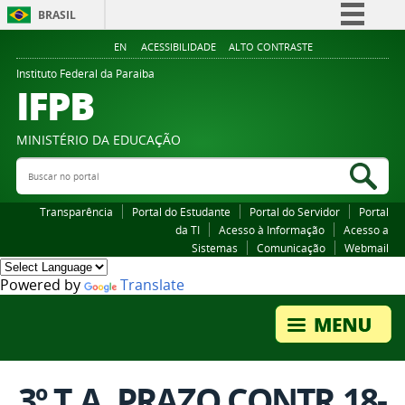
BRASIL
Simplifique!
EN
ACESSIBILIDADE
ALTO CONTRASTE
Comunica BR
Instituto Federal da Paraiba
IFPB
Participe
Acesso à informação
MINISTÉRIO DA EDUCAÇÃO
Legislação
Buscar no portal
Bus
Canais
Transparência
Portal do Estudante
Portal do Servidor
Portal
da TI
Acesso à Informação
Acesso a
Sistemas
Comunicação
Webmail
Powered by
Translate
3º T.A. PRAZO CONTR.18-