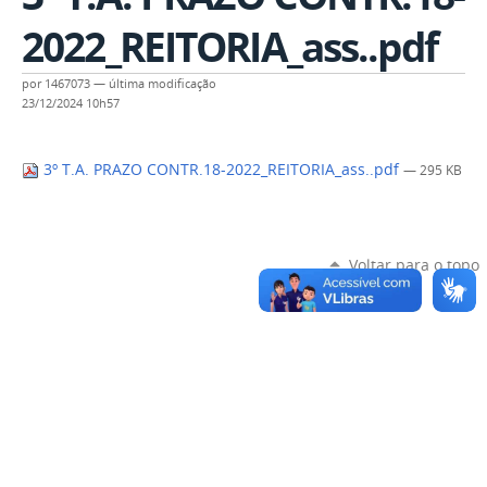
2022_REITORIA_ass..pdf
por
1467073
—
última modificação
23/12/2024 10h57
3º T.A. PRAZO CONTR.18-2022_REITORIA_ass..pdf
— 295 KB
Voltar para o topo