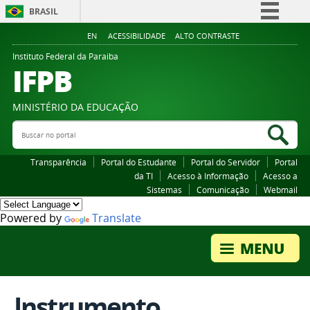
BRASIL
Simplifique!
EN
ACESSIBILIDADE
ALTO CONTRASTE
Comunica BR
Instituto Federal da Paraiba
IFPB
Participe
Acesso à informação
MINISTÉRIO DA EDUCAÇÃO
Legislação
Buscar no portal
Bus
Canais
Transparência
Portal do Estudante
Portal do Servidor
Portal
da TI
Acesso à Informação
Acesso a
Sistemas
Comunicação
Webmail
Powered by
Translate
Instrumento