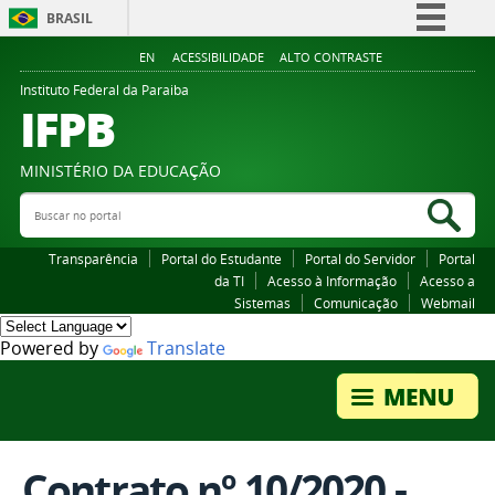
BRASIL
Simplifique!
EN
ACESSIBILIDADE
ALTO CONTRASTE
Comunica BR
Instituto Federal da Paraiba
IFPB
Participe
Acesso à informação
MINISTÉRIO DA EDUCAÇÃO
Legislação
Buscar no portal
Bus
Canais
Transparência
Portal do Estudante
Portal do Servidor
Portal
da TI
Acesso à Informação
Acesso a
Sistemas
Comunicação
Webmail
Powered by
Translate
Contrato nº 10/2020 -