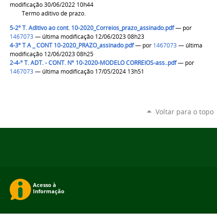
modificação 30/06/2022 10h44
Termo aditivo de prazo.
5-2º T. Aditivo ao cont. 10-2020_Correios_prazo_assinado.pdf
—
por
1467073
— última modificação 12/06/2023 08h23
4-3º T A _ CONT 10-2020_PRAZO_assinado.pdf
—
por
1467073
— última
modificação 12/06/2023 08h25
2-4-º T. ADT. - CONT. Nº 10-2020-MODELO CORREIOS-ass..pdf
—
por
1467073
— última modificação 17/05/2024 13h51
Voltar para o topo