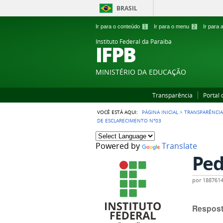
BRASIL
Ir para o conteúdo
1
Ir para o menu
2
Ir para
Instituto Federal da Paraiba
IFPB
MINISTÉRIO DA EDUCAÇÃO
Transparência
Portal
VOCÊ ESTÁ AQUI:
PÁGINA INICIAL
>
TRANSPARÊNCI
DE ESCLARECIMENTO N°03
Powered by
Translate
Ped
por
188761
Respost