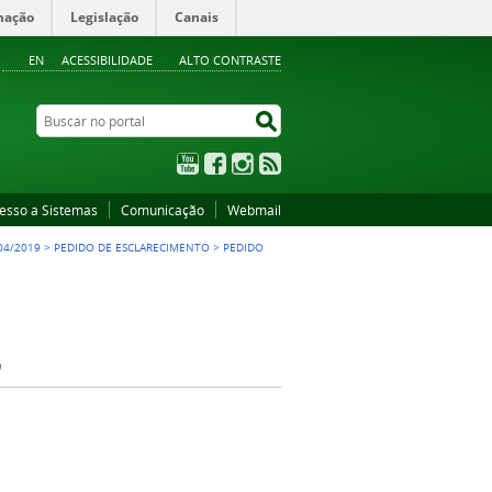
mação
Legislação
Canais
EN
ACESSIBILIDADE
ALTO CONTRASTE
Buscar no portal
Buscar no portal
YouTube
Facebook
Instagram
RSS
esso a Sistemas
Comunicação
Webmail
04/2019
>
PEDIDO DE ESCLARECIMENTO
>
PEDIDO
3