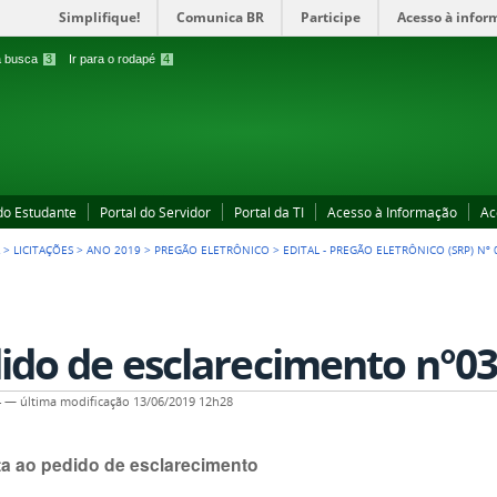
Simplifique!
Comunica BR
Participe
Acesso à infor
 a busca
3
Ir para o rodapé
4
 do Estudante
Portal do Servidor
Portal da TI
Acesso à Informação
Ac
A
>
LICITAÇÕES
>
ANO 2019
>
PREGÃO ELETRÔNICO
>
EDITAL - PREGÃO ELETRÔNICO (SRP) Nº 
ido de esclarecimento n°0
4
—
última modificação
13/06/2019 12h28
a ao pedido de esclarecimento