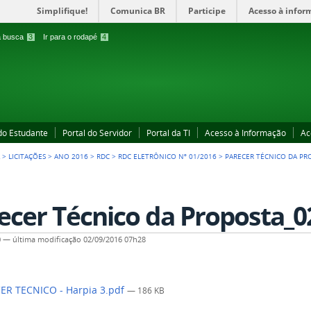
Simplifique!
Comunica BR
Participe
Acesso à infor
 a busca
3
Ir para o rodapé
4
 do Estudante
Portal do Servidor
Portal da TI
Acesso à Informação
Ac
A
>
LICITAÇÕES
>
ANO 2016
>
RDC
>
RDC ELETRÔNICO Nº 01/2016
>
PARECER TÉCNICO DA PR
ecer Técnico da Proposta_0
0
—
última modificação
02/09/2016 07h28
ER TECNICO - Harpia 3.pdf
— 186 KB