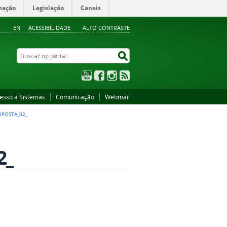
mação
Legislação
Canais
EN
ACESSIBILIDADE
ALTO CONTRASTE
Buscar no portal
Buscar no portal
YouTube
Facebook
Instagram
RSS
esso a Sistemas
Comunicação
Webmail
OPOSTA_02_
2_