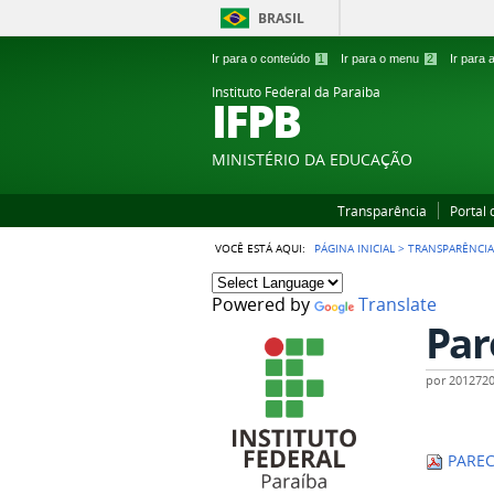
BRASIL
Ir para o conteúdo
1
Ir para o menu
2
Ir para
Instituto Federal da Paraiba
IFPB
MINISTÉRIO DA EDUCAÇÃO
Transparência
Portal
VOCÊ ESTÁ AQUI:
PÁGINA INICIAL
>
TRANSPARÊNCI
Powered by
Translate
Par
por
201272
PAREC