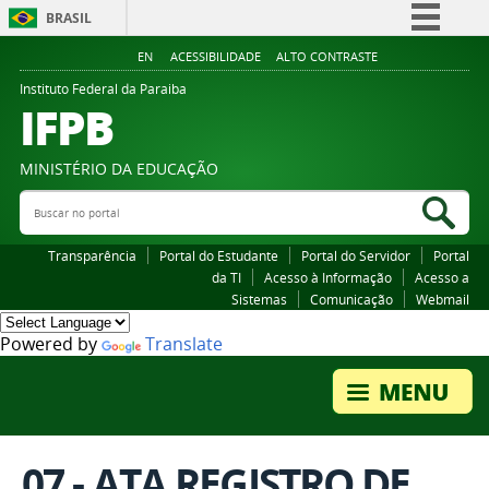
BRASIL
Simplifique!
EN
ACESSIBILIDADE
ALTO CONTRASTE
Comunica BR
Instituto Federal da Paraiba
IFPB
Participe
Acesso à informação
MINISTÉRIO DA EDUCAÇÃO
Legislação
Buscar no portal
Bus
Canais
Transparência
Portal do Estudante
Portal do Servidor
Portal
da TI
Acesso à Informação
Acesso a
Sistemas
Comunicação
Webmail
Powered by
Translate
07 - ATA REGISTRO DE